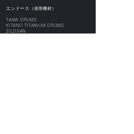
エンドース
（使用機材
）
TAMA DRUMS
KITANO TITANIUM DRUMS
ZILDJIAN
Roland
TEAC
主な参加・サポートアーティスト
（順
不同）
THE ALFEE
T.M.Revolution
abingdon boys school
筋肉少女帯
竜理長
TAGAWA
ExhiVision
是方博邦 ROCK UNIT
Sho-ta with Tenpack riverside
rock’n roll band
TOSHIMI PROJECT