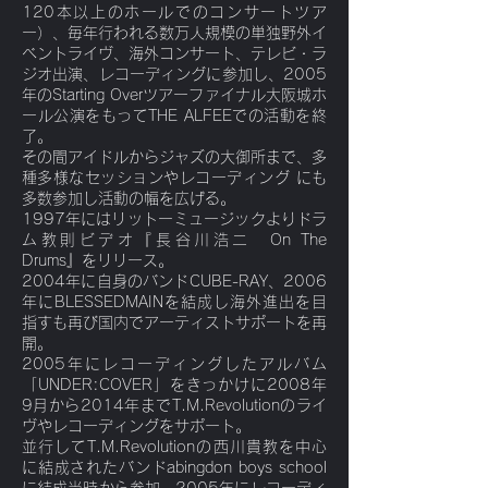
120本以上のホールでのコンサートツア
ー）、
毎年行われる数万人規模の単独野外イ
ベントライヴ、海外コンサート、テレビ・ラ
ジオ出演、レコーディングに参加し、2005
年のStarting Overツアーファイナル大阪城ホ
ール公演をもってTHE ALFEEでの活動を終
了。
その間アイドルからジャズの大御所まで、多
種多様なセッションやレコーディング にも
多数参加し活動の幅を広げる。
1997年にはリットーミュージックよりドラ
ム教則ビデオ『長谷川浩二 On The
Drums』をリリース。
2004年に自身のバンドCUBE-RAY、2006
年にBLESSEDMAINを結成し海外進出を目
指すも再び国内でアーティストサポートを再
開。
2005年にレコーディングしたアルバム
「UNDER:COVER」をきっかけに2008年
9月から2014年までT.M.Revolutionのライ
ヴやレコーディングをサポート。
並行してT.M.Revolutionの西川貴教を中心
に結成されたバンドabingdon boys school