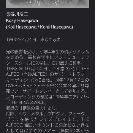
長谷川浩二
Kozy Hasegawa
(Koji Hasegawa / Kohji Hasegawa)
1965年4月4日 東京生まれ
兄の影響を受け、小学4年生の頃よりドラム
を始める。
高校在学中にアン・ミュージッ
ク・スクールに入学し、石川晶氏に師事。
1983年10月14日、18歳の時にTHE
ALFEE（当時ALFEE）のサポートドラマー
オーディションに合格。同年12月17日の
OVER DRIVEツアー渋谷公会堂公演より専
属ツアーサポートメンバーとして参加する。
レコーディングの参加は1984年のアルバム
「THE RENAISSANCE」
収録の「鋼鉄の巨人」より。
以降、ヘヴィメタル、プログレ、フォーク、
ブラシを使ったジャズプレイまで、THE
ALFEEの幅広いサウンドに欠かせない存在
としてほぼ全てのツアー（年間60本から