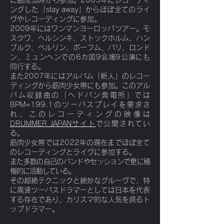
に結成当時から参加。2005年にレコーディ
ングした「stay away」からほぼ全てのライ
ヴやレコーディングに参加。
2009年にはワンマンヨーロッパツアー。モ
スクワ、ヘルシンキ、ストックホルム、ハン
ブルク、ベルリン、ボーフム、パリ、ロンド
ン、ミュンヘンでの6カ国9会場9公演にも
同行する。
また2007年にはアルバム「新人」のレコー
ディングから筋肉少女帯にも参加。このアル
バム収録曲の「ヘドバン発電所」では
BPM=199.1のツーバスプレイを要求さ
れ、
このレコーディングの映像は
DRUMMER JAPANサイト
で公開されてい
る。
筋肉少女帯では2022年の現在までほぼ全て
のレコーディングとライヴに参加する。
また多数の自己のバンドやセッションで更に積
極的に活動している。
その超絶テクニックと絶妙なグルーヴで、特
に高速ツーバスドラマーとしては日本を代表
する存在であり、カリスマ的な人気を誇るト
ップドラマー。